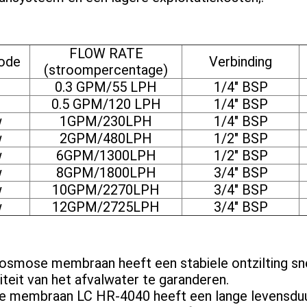
FLOW RATE
ode
Verbinding
(stroompercentage)
0.3 GPM/55 LPH
1/4" BSP
0.5 GPM/120 LPH
1/4" BSP
w
1GPM/230LPH
1/4" BSP
w
2GPM/480LPH
1/2" BSP
w
6GPM/1300LPH
1/2" BSP
w
8GPM/1800LPH
3/4" BSP
w
10GPM/2270LPH
3/4" BSP
w
12GPM/2725LPH
3/4" BSP
mose membraan heeft een stabiele ontzilting snelh
iteit van het afvalwater te garanderen.
 membraan LC HR-4040 heeft een lange levensduur