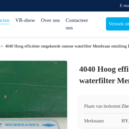
E-ma
ucten
VR-show
Over ons
Contacteer
Verzoek om
ons
e
>
4040 Hoog efficiënte omgekeerde osmose waterfilter Membraan ontzilting
4040 Hoog eff
waterfilter M
Plaats van herkomst
Zhe
Merknaam
HY