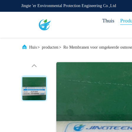
Jingte 'er Environmental Protection Engineering Co.,Ltd
Thuis
Prod
Huis
>
producten
>
Ro Membranen voor omgekeerde osmos