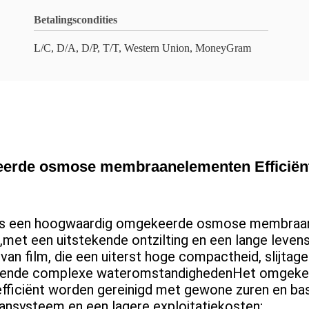
Betalingscondities
L/C, D/A, D/P, T/T, Western Union, MoneyGram
erde osmose membraanelementen Efficiënt
 een hoogwaardig omgekeerde osmose membraan 
,met een uitstekende ontzilting en een lange lev
van film, die een uiterst hoge compactheid, slijta
chillende complexe wateromstandighedenHet omge
 efficiënt worden gereinigd met gewone zuren en ba
nsysteem en een lagere exploitatiekosten;.