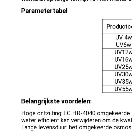
Parametertabel
Productc
UV 4w
UV6w
UV12
UV16
UV25
UV30
UV35
UV55
Belangrijkste voordelen:
Hoge ontzilting: LC HR-4040 omgekeerde os
water efficiënt kan verwijderen om de kwal
Lange levensduur: het omgekeerde osmose