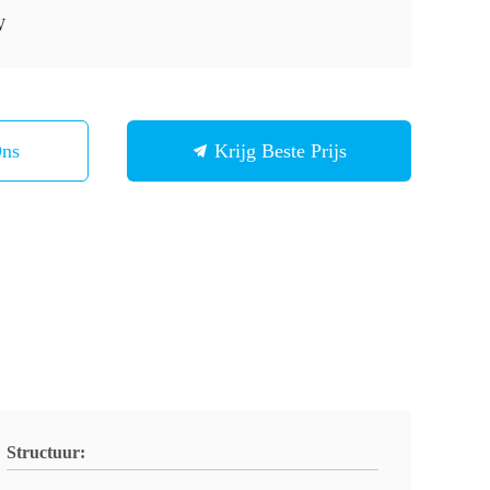
W
Ons
Krijg Beste Prijs
Structuur: