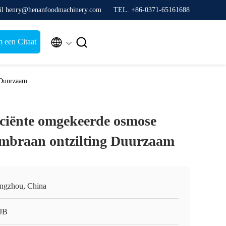
il henry@henanfoodmachinery.com
TEL. +86-0371-65161688


 een Citaat
 Duurzaam
iciënte omgekeerde osmose
embraan ontzilting Duurzaam
ngzhou, China
JB