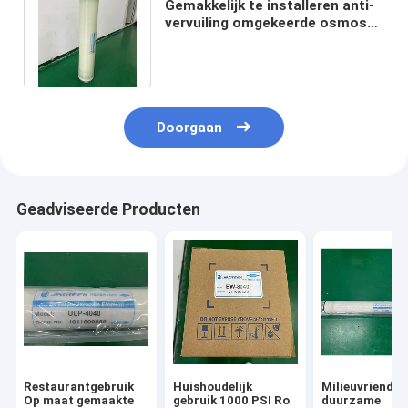
Gemakkelijk te installeren anti-
vervuiling omgekeerde osmose
membraan met hoge prestaties
Doorgaan
Geadviseerde Producten
Restaurantgebruik
Huishoudelijk
Milieuvriendeli
Op maat gemaakte
gebruik 1000 PSI Ro
duurzame