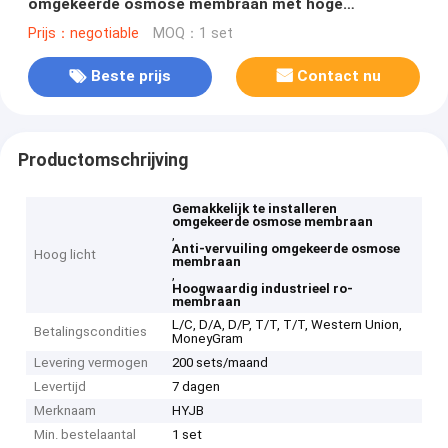
omgekeerde osmose membraan met hoge
prestaties
Prijs：negotiable
MOQ：1 set
Beste prijs
Contact nu
Productomschrijving
Gemakkelijk te installeren
omgekeerde osmose membraan
,
Anti-vervuiling omgekeerde osmose
Hoog licht
membraan
,
Hoogwaardig industrieel ro-
membraan
L/C, D/A, D/P, T/T, T/T, Western Union,
Betalingscondities
MoneyGram
Levering vermogen
200 sets/maand
Levertijd
7 dagen
Merknaam
HYJB
Min. bestelaantal
1 set