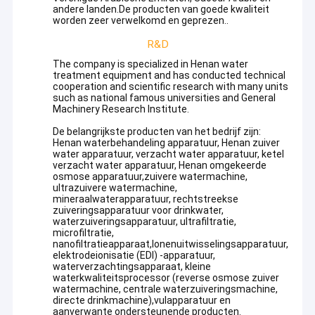
andere landen.De producten van goede kwaliteit
worden zeer verwelkomd en geprezen..
R&D
The company is specialized in Henan water
treatment equipment and has conducted technical
cooperation and scientific research with many units
such as national famous universities and General
Machinery Research Institute.
De belangrijkste producten van het bedrijf zijn:
Henan waterbehandeling apparatuur, Henan zuiver
water apparatuur, verzacht water apparatuur, ketel
verzacht water apparatuur, Henan omgekeerde
osmose apparatuur,zuivere watermachine,
ultrazuivere watermachine,
mineraalwaterapparatuur, rechtstreekse
zuiveringsapparatuur voor drinkwater,
waterzuiveringsapparatuur, ultrafiltratie,
microfiltratie,
nanofiltratieapparaat,Ionenuitwisselingsapparatuur,
elektrodeionisatie (EDI) -apparatuur,
waterverzachtingsapparaat, kleine
waterkwaliteitsprocessor (reverse osmose zuiver
watermachine, centrale waterzuiveringsmachine,
directe drinkmachine),vulapparatuur en
aanverwante ondersteunende producten.