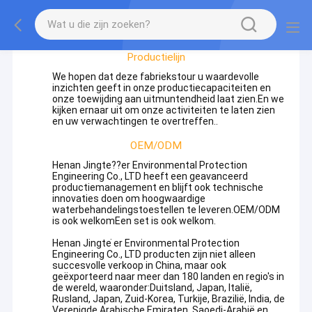
Fabrieksreis
Productielijn
We hopen dat deze fabriekstour u waardevolle
inzichten geeft in onze productiecapaciteiten en
onze toewijding aan uitmuntendheid laat zien.En we
kijken ernaar uit om onze activiteiten te laten zien
en uw verwachtingen te overtreffen..
OEM/ODM
Henan Jingte??er Environmental Protection
Engineering Co., LTD heeft een geavanceerd
productiemanagement en blijft ook technische
innovaties doen om hoogwaardige
waterbehandelingstoestellen te leveren.OEM/ODM
is ook welkomEen set is ook welkom.
Henan Jingte ̇er Environmental Protection
Engineering Co., LTD producten zijn niet alleen
succesvolle verkoop in China, maar ook
geëxporteerd naar meer dan 180 landen en regio's in
de wereld, waaronder:Duitsland, Japan, Italië,
Rusland, Japan, Zuid-Korea, Turkije, Brazilië, India, de
Verenigde Arabische Emiraten, Saoedi-Arabië en