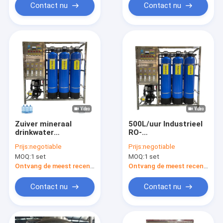
Contact nu
Contact nu
Zuiver mineraal
500L/uur Industrieel
drinkwater
RO-
Omgekeerde osmose
waterzuiveringsinstallati
Prijs:
negotiable
Prijs:
negotiable
Waterfiltratie Filter
machine omgekeerde
MOQ:
1 set
MOQ:
1 set
RO-systeem
osmose systemen
Waterzuivering
voor drinkwater
Ontvang de meest recente Prijs
Ontvang de meest recente Prijs
Contact nu
Contact nu