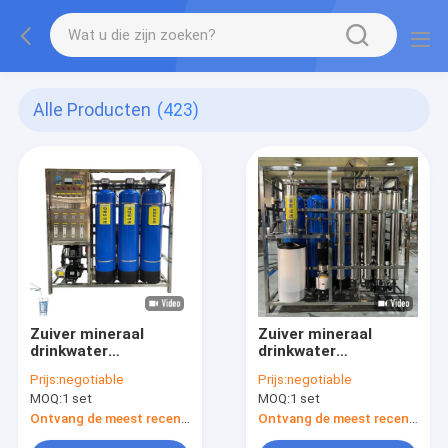
Alle Producten
(423)
Zuiver mineraal
Zuiver mineraal
drinkwater
drinkwater
Omgekeerde osmose
Omgekeerde osmose
Prijs:
negotiable
Prijs:
negotiable
Waterfiltratie Filter
Waterfiltratie Filter
MOQ:
1 set
MOQ:
1 set
RO-systeem
RO-systeem
Waterzuivering
Waterzuivering
Ontvang de meest recente Prijs
Ontvang de meest recente Prijs