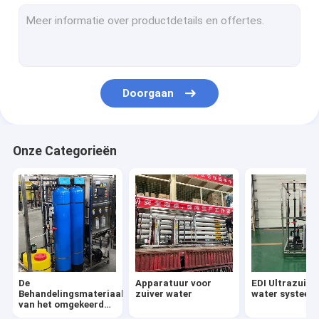
Verzachtingsfilterapparatuur
Ultrafiltratiewaterzuiveringsapparatuur
Vloeistofvulmachine
Doorgaan
Zeewaterontziltingssysteem
Commerciële machines voor zuiver water
Onze Categorieën
Ozonsterilisatiesysteem
waterreservoir
Ultrazuiver water voor medische doeleinden
De
Apparatuur voor
EDI Ultrazuive
Behandelingsmateriaal
zuiver water
water systeem
van het omgekeerde
Osmosewater