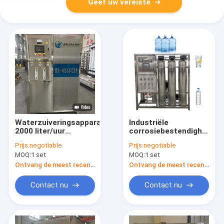
Geef uw vereiste
Waterzuiveringsapparatuur
Industriële
2000 liter/uur
corrosiebestendigheid
Ultrafiltratie
0,25 ton Twee-
Prijs:
negotiable
Prijs:
negotiable
Omgekeerde osmose
stappen All 304
MOQ:
1 set
MOQ:
1 set
Geïntegreerd
waterbehandeling
zuiveringssysteem
machine
Ontvang de meest recente Prijs
Ontvang de meest recente Prijs
Contact nu
Contact nu