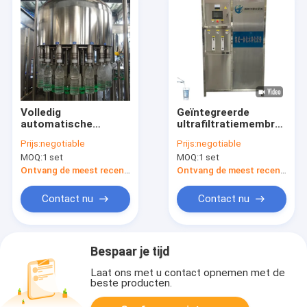
Volledig
Geïntegreerde
automatische
ultrafiltratiemembraanm
volledige PET-plastic
waterfiltersysteem
Prijs:
negotiable
Prijs:
negotiable
fles drinken zuiver
voor
MOQ:
1 set
MOQ:
1 set
water productielijn
waterzuiveringsinstallati
Mineraal water
Ontvang de meest recente Prijs
Ontvang de meest recente Prijs
vulmachine
Contact nu
Contact nu
Bespaar je tijd
Laat ons met u contact opnemen met de
beste producten.