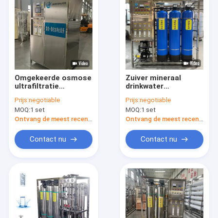
Omgekeerde osmose
Zuiver mineraal
ultrafiltratie
drinkwater
geïntegreerde
Omgekeerde osmose
Prijs:
negotiable
Prijs:
negotiable
machine voor
Waterfiltratie Filter
MOQ:
1 set
MOQ:
1 set
waterzuiveringssysteem
RO-systeem
Waterzuivering
Ontvang de meest recente Prijs
Ontvang de meest recente Prijs
Contact nu
Contact nu
Thuis
Producten
VR-show