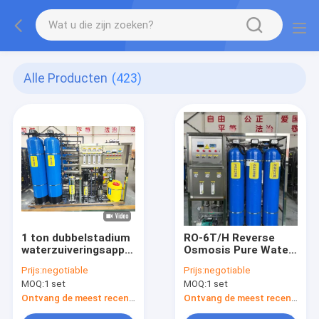
Alle Producten
(423)
1 ton dubbelstadium
RO-6T/H Reverse
waterzuiveringsapparatuur
Osmosis Pure Water
met omgekeerde
Filter Purifier
Prijs:
negotiable
Prijs:
negotiable
osmose
Machine voor
MOQ:
1 set
MOQ:
1 set
commercieel gebruik
Ontvang de meest recente Prijs
Ontvang de meest recente Prijs