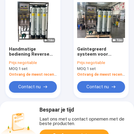
Handmatige
Geïntegreerd
bediening Reverse
systeem voor
Osmosis
omgekeerde osmose
Prijs:
negotiable
Prijs:
negotiable
waterreiniger
voor huishoudens
MOQ:
1 set
MOQ:
1 set
machine
van ziekenhuis- en
Drinkwaterbehandeling
hotelklasse Efficiënt
Ontvang de meest recente Prijs
Ontvang de meest recente Prijs
machine
zuiver water RO-
reiniger Stalen
Contact nu
Contact nu
waterzuiveringsmachine
Bespaar je tijd
Laat ons met u contact opnemen met de
beste producten.