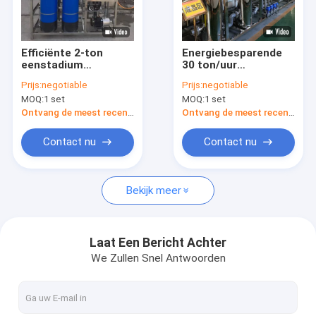
Over ons
Fabrieksreis
Efficiënte 2-ton
Energiebesparende
eenstadium
30 ton/uur
Kwaliteitscontrole
omgekeerde osmose
dubbelstaps
Prijs:
negotiable
Prijs:
negotiable
waterbehandeling
omgekeerde osmose
MOQ:
1 set
MOQ:
1 set
voor waterzuivering
waterzuiveringssysteem
Contacteer ons
- industriële zuivere
Ontvang de meest recente Prijs
Ontvang de meest recente Prijs
wateroplossing
Vraag een offerte aan
Contact nu
Contact nu
Bekijk meer
De Behandelingsmateriaal van het omgekeerde Osmosewat
Apparatuur voor zuiver water
Laat Een Bericht Achter
We Zullen Snel Antwoorden
EDI Ultrazuiver water systeem
Ro Membranen voor omgekeerde osmose