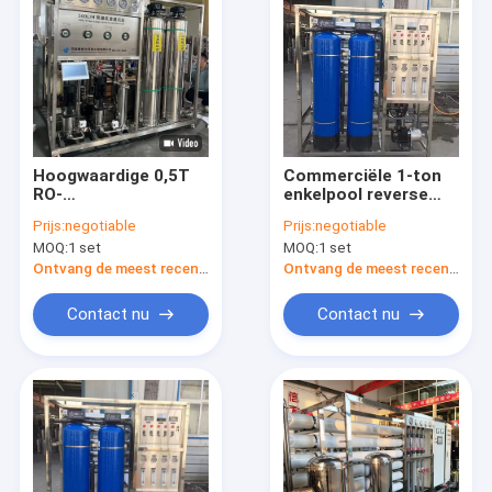
Hoogwaardige 0,5T
Commerciële 1-ton
RO-
enkelpool reverse
waterzuiveringsmachines
osmosis
Prijs:
negotiable
Prijs:
negotiable
voor
waterzuiveringsapparatu
MOQ:
1 set
MOQ:
1 set
waterzuiveringsinstallaties
Ontvang de meest recente Prijs
Ontvang de meest recente Prijs
Contact nu
Contact nu
Thuis
Producten
VR-show