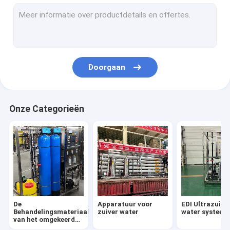
Verzachtingsfilterapparatuur
Ultrafiltratiewaterzuiveringsapparatuur
Vloeistofvulmachine
Doorgaan
Zeewaterontziltingssysteem
Commerciële machines voor zuiver water
Onze Categorieën
Ozonsterilisatiesysteem
waterreservoir
Ultrazuiver water voor medische doeleinden
De
Apparatuur voor
EDI Ultrazuive
Behandelingsmateriaal
zuiver water
water systeem
van het omgekeerde
Osmosewater