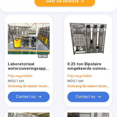
Geef uw vereiste
Laboratoriaal
0.25 ton Bipolaire
waterzuiveringsapparaat
omgekeerde osmose
met omgekeerde
waterzuiveringsinstallati
Prijs:
negotiable
Prijs:
negotiable
osmose
Alle roestvrij staal
MOQ:
1 set
MOQ:
1 set
materiaal veilig te
gebruiken
Ontvang de meest recente Prijs
Ontvang de meest recente Prijs
Contact nu
Contact nu