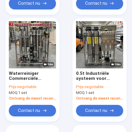
Contact nu
Contact nu
Waterreiniger
0.5t Industriële
Commerciële
systeem voor
waterzuiveringsapparatuur
omgekeerde osmose
Prijs:
negotiable
Prijs:
negotiable
Omgekeerde osmose
voor scheiding en
MOQ:
1 set
MOQ:
1 set
Gereinigd water
zuivering
machine
Ontvang de meest recente Prijs
Ontvang de meest recente Prijs
Contact nu
Contact nu