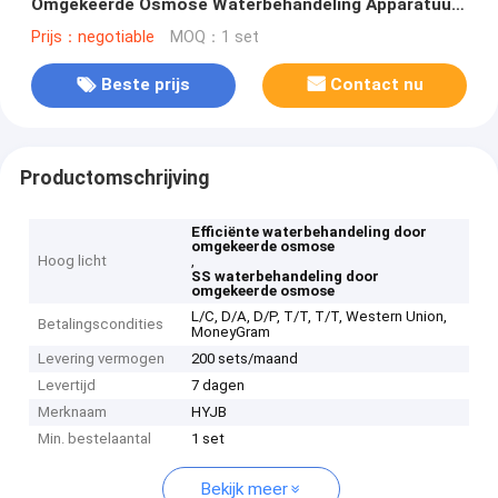
Omgekeerde Osmose Waterbehandeling Apparatuur
Voor Efficiënte Waterzuivering Om Waterkwaliteit En
Prijs：negotiable
MOQ：1 set
Veiligheid Te Beschermen
Beste prijs
Contact nu
Productomschrijving
Efficiënte waterbehandeling door
omgekeerde osmose
Hoog licht
,
SS waterbehandeling door
omgekeerde osmose
L/C, D/A, D/P, T/T, T/T, Western Union,
Betalingscondities
MoneyGram
Levering vermogen
200 sets/maand
Levertijd
7 dagen
Merknaam
HYJB
Min. bestelaantal
1 set
Bekijk meer