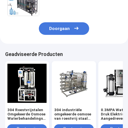
Osmose Waterbehandeling
Apparatuur Voor Efficiënte
Waterzuivering Om Waterkwaliteit
En Veiligheid Te Beschermen
Doorgaan
Geadviseerde Producten
304 Roestvrijstalen
304 industriële
0.3MPA Water 
Omgekeerde Osmose
omgekeerde osmose
Druk Elektrisc
Waterbehandelingsapparatuur
van roestvrij staal
Aangedreven
met Zeer Hoge
voor optimale en
Omgekeerde O
Filtratieprecisie en
duurzame
Waterbehande