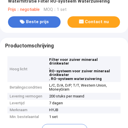
Waterfiltratie Filter RO-systeem Waterzuivering
Prijs：negotiable
MOQ：1 set
Beste prijs
Contact nu
Productomschrijving
Filter voor zuiver mineraal
drinkwater
,
Hoog licht
RO-systeem voor zuiver mineraal
drinkwater
,
RO-systeem waterzuivering
L/C, D/A, D/P, T/T, Western Union,
Betalingscondities
MoneyGram
Levering vermogen
200 stuks per maand
Levertijd
7 dagen
Merknaam
HYJB
Min. bestelaantal
1 set