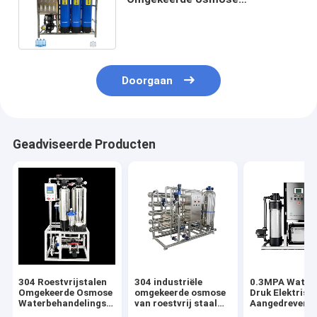
Waterfiltratie Filter RO-systeem
Waterzuivering
Doorgaan
Geadviseerde Producten
304 Roestvrijstalen
304 industriële
0.3MPA Water 
Omgekeerde Osmose
omgekeerde osmose
Druk Elektrisc
Waterbehandelingsapparatuur
van roestvrij staal
Aangedreven
met Zeer Hoge
voor optimale en
Omgekeerde O