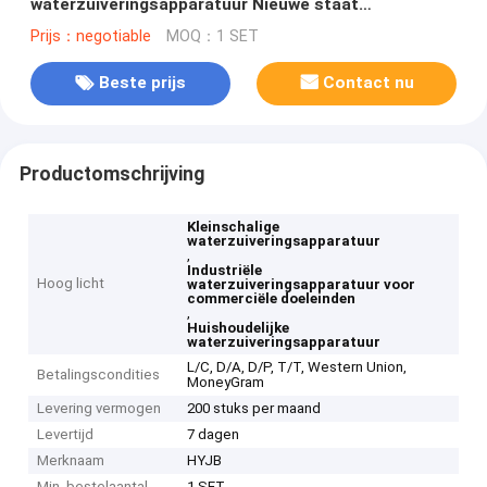
waterzuiveringsapparatuur Nieuwe staat
Omgekeerde osmose Waterbehandeling Thuis
Prijs：negotiable
MOQ：1 SET
Beste prijs
Contact nu
Productomschrijving
Kleinschalige
waterzuiveringsapparatuur
,
Industriële
Hoog licht
waterzuiveringsapparatuur voor
commerciële doeleinden
,
Huishoudelijke
waterzuiveringsapparatuur
L/C, D/A, D/P, T/T, Western Union,
Betalingscondities
MoneyGram
Levering vermogen
200 stuks per maand
Levertijd
7 dagen
Merknaam
HYJB
Min. bestelaantal
1 SET