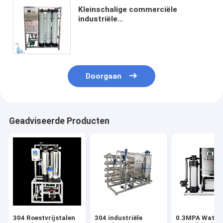
Kleinschalige commerciële
industriële
waterzuiveringsapparatuur Nieuwe
staat Omgekeerde osmose
Waterbehandeling Thuis
Doorgaan
Geadviseerde Producten
304 Roestvrijstalen
304 industriële
0.3MPA Water 