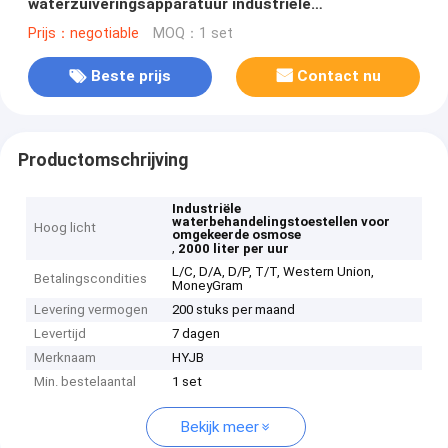
waterzuiveringsapparatuur industriële
waterfiltratiemachines
Prijs：negotiable
MOQ：1 set
Beste prijs
Contact nu
Productomschrijving
Industriële
waterbehandelingstoestellen voor
Hoog licht
omgekeerde osmose
,
2000 liter per uur
L/C, D/A, D/P, T/T, Western Union,
Betalingscondities
MoneyGram
Levering vermogen
200 stuks per maand
Levertijd
7 dagen
Merknaam
HYJB
Min. bestelaantal
1 set
Bekijk meer