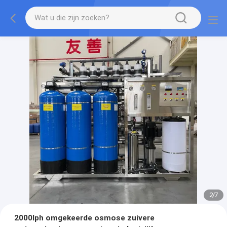
2
/
7
2000lph omgekeerde osmose zuivere