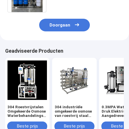
industriële
waterfiltratiemachines
Doorgaan
Geadviseerde Producten
304 Roestvrijstalen
304 industriële
0.3MPA Water 
Omgekeerde Osmose
omgekeerde osmose
Druk Elektrisc
Waterbehandelingsapparatuur
van roestvrij staal
Aangedreven
met Zeer Hoge
voor optimale en
Omgekeerde O
Filtratieprecisie en
duurzame
Waterbehande
Beste prijs
Beste prijs
Beste pri
0,3 MPA
waterzuivering
met Zeer Hoge