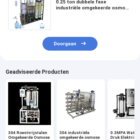
0.25 ton dubbele fase
industriële omgekeerde osmose
machine voor efficiënte
waterbehandeling
Doorgaan
Geadviseerde Producten
304 Roestvrijstalen
304 industriële
0.3MPA Water 
Omgekeerde Osmose
omgekeerde osmose
Druk Elektrisc