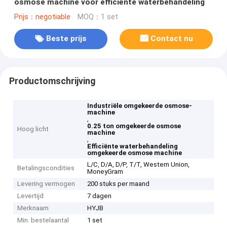
osmose machine voor efficiënte waterbehandeling
Prijs：negotiable
MOQ：1 set
Beste prijs
Contact nu
Productomschrijving
Industriële omgekeerde osmose-
machine
,
0.25 ton omgekeerde osmose
Hoog licht
machine
,
Efficiënte waterbehandeling
omgekeerde osmose machine
L/C, D/A, D/P, T/T, Western Union,
Betalingscondities
MoneyGram
Levering vermogen
200 stuks per maand
Levertijd
7 dagen
Merknaam
HYJB
Min. bestelaantal
1 set