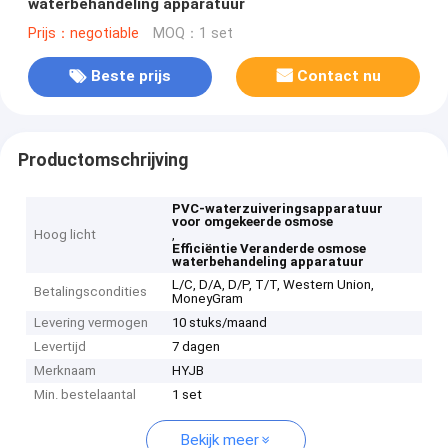
waterbehandeling apparatuur
Prijs：negotiable
MOQ：1 set
Beste prijs
Contact nu
Productomschrijving
PVC-waterzuiveringsapparatuur
voor omgekeerde osmose
Hoog licht
,
Efficiëntie Veranderde osmose
waterbehandeling apparatuur
L/C, D/A, D/P, T/T, Western Union,
Betalingscondities
MoneyGram
Levering vermogen
10 stuks/maand
Levertijd
7 dagen
Merknaam
HYJB
Min. bestelaantal
1 set
Bekijk meer