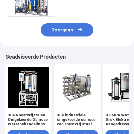
waterbehandeling apparatuur
Doorgaan
Geadviseerde Producten
304 Roestvrijstalen
304 industriële
0.3MPA Water 
Omgekeerde Osmose
omgekeerde osmose
Druk Elektrisc
Waterbehandelingsapparatuur
van roestvrij staal
Aangedreven
met Zeer Hoge
voor optimale en
Omgekeerde O
Filtratieprecisie en
duurzame
Waterbehande