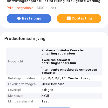
ontziltingsapparatuur Ontzilting Intelligente werking
Prijs：negotiable
MOQ：1 set
Beste prijs
Contact nu
Productomschrijving
Kosten-efficiëntie Zeewater
ontzilting apparatuur
,
Twee ton zeewater
Hoog licht
ontziltingsapparatuur
,
Intelligente omgekeerde osmose van
zeewater
Betalingscondities
L/C, D/A, D/P, T/T, Western Union,
Levering vermogen
200 sets/maand
Levertijd
7 dagen
Merknaam
HYJB
Min. bestelaantal
1 set