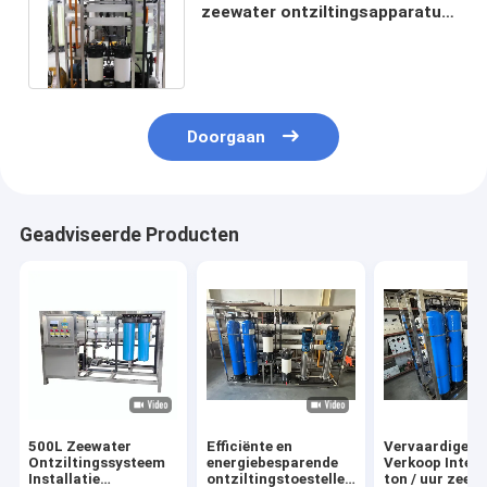
zeewater ontziltingsapparatuur
Ontzilting Intelligente werking
Doorgaan
Geadviseerde Producten
500L Zeewater
Efficiënte en
Vervaardigers 
Ontziltingssysteem
energiebesparende
Verkoop Intell
Installatie
ontziltingstoestellen
ton / uur zeew