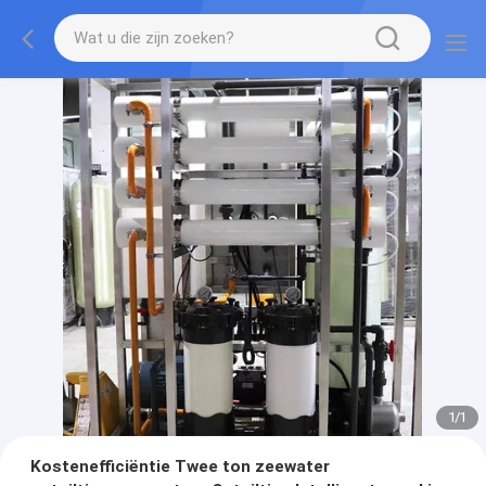
1
/
1
Kostenefficiëntie Twee ton zeewater