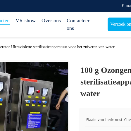
E-ma
ucten
VR-show
Over ons
Contacteer
Verzoek om
ons
rator Ultraviolette sterilisatieapparatuur voor het zuiveren van water
100 g Ozongene
sterilisatieap
water
Plaats van herkomst
Zhe