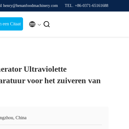
il henry@henanfoodmachinery.com
TEL. +86-0371-65161688


 een Citaat
rator Ultraviolette
paratuur voor het zuiveren van
ngzhou, China