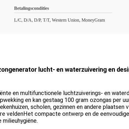
Betalingscondities
L/C, D/A, D/P, T/T, Western Union, MoneyGram
zongenerator lucht- en waterzuivering en des
iënte en multifunctionele luchtzuiverings- en wate
pwekking en kan gestaag 100 gram ozongas per uur
enhuizen, scholen, gezinnen en andere plaatsen voo
dere veldenHet compacte ontwerp en de eenvoudige
 milieuhygiëne.