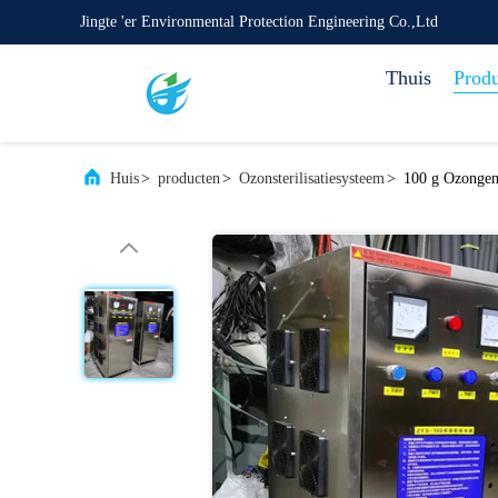
Jingte 'er Environmental Protection Engineering Co.,Ltd
Thuis
Prod
Huis
>
producten
>
Ozonsterilisatiesysteem
>
100 g Ozongene