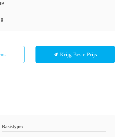
JB
 g
Ons
Krijg Beste Prijs
Basistype: