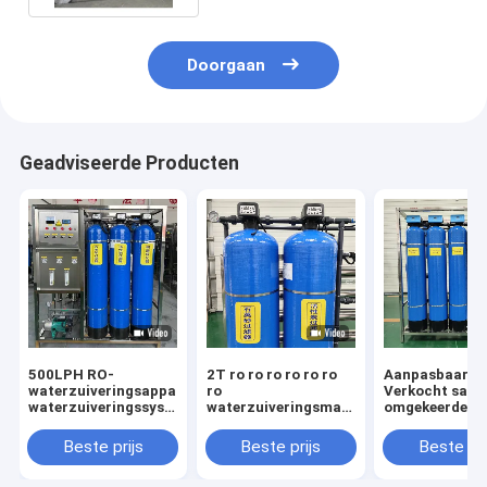
Doorgaan
Geadviseerde Producten
500LPH RO-
2T ro ro ro ro ro ro
Aanpasbaar
waterzuiveringsapparatuur
ro
Verkocht sam
waterzuiveringssysteem
waterzuiveringsmachine
omgekeerde o
met omgekeerde
omgekeerde osmose
membranen Pu
osmose
systemen
Mineral UV Sy
Beste prijs
Beste prijs
Beste pri
waterzuiveringsinstallatie
Waterzuivering
PLC apparatuur