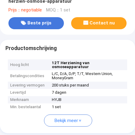
herzien-osmose-apparatuur
Prijs：negotiable
MOQ：1 set
Beste prijs
Contact nu
Productomschrijving
12T Herziening van
Hoog licht
osmoseapparatuur
L/C, D/A, D/P, T/T, Western Union,
Betalingscondities
MoneyGram
Levering vermogen
200 stuks per maand
Levertijd
7 dagen
Merknaam
HYJB
Min. bestelaantal
1 set
Bekijk meer