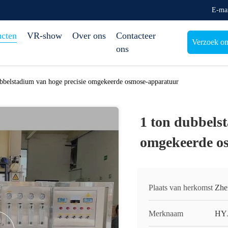
E-ma
ucten
VR-show
Over ons
Contacteer
Verzoek om
ons
ubbelstadium van hoge precisie omgekeerde osmose-apparatuur
1 ton dubbels
omgekeerde o
Plaats van herkomst
Zhe
Merknaam
HY