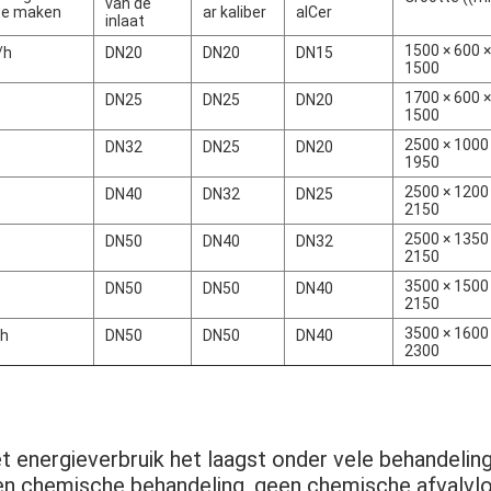
van de
te maken
ar kaliber
alCer
inlaat
1500 × 600 ×
/h
DN20
DN20
DN15
1500
1700 × 600 ×
DN25
DN25
DN20
1500
2500 × 1000
DN32
DN25
DN20
1950
2500 × 1200
DN40
DN32
DN25
2150
2500 × 1350
DN50
DN40
DN32
2150
3500 × 1500
DN50
DN50
DN40
2150
3500 × 1600
/h
DN50
DN50
DN40
2300
et energieverbruik het laagst onder vele behandeli
n chemische behandeling, geen chemische afvalvloei