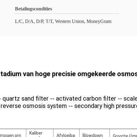
Betalingscondities
L/C, D/A, D/P, T/T, Western Union, MoneyGram
stadium van hoge precisie omgekeerde osmo
quartz sand filter -- activated carbon filter -- scale 
RO reverse osmosis system -- secondary high press
Kaliber
rmogen om
Afvloeiba
Blowdown
Grootte ((