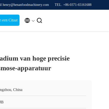
il henry@henanfoodmachinery.com
TEL. +86-0371-65161688


 een Citaat
tadium van hoge precisie
smose-apparatuur
ngzhou, China
JB