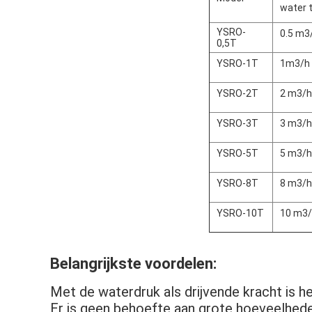
water 
YSRO-
0.5 m3
0,5T
YSRO-1T
1m3/h
YSRO-2T
2 m3/h
YSRO-3T
3 m3/h
YSRO-5T
5 m3/h
YSRO-8T
8 m3/h
YSRO-10T
10 m3
Belangrijkste voordelen:
Met de waterdruk als drijvende kracht is h
Er is geen behoefte aan grote hoeveelhede