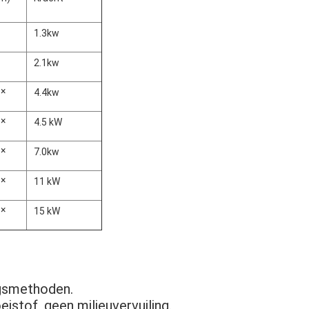
1.3kw
2.1kw
 ×
4.4kw
 ×
4.5 kW
 ×
7.0kw
 ×
11 kW
 ×
15 kW
ngsmethoden.
stof, geen milieuvervuiling.