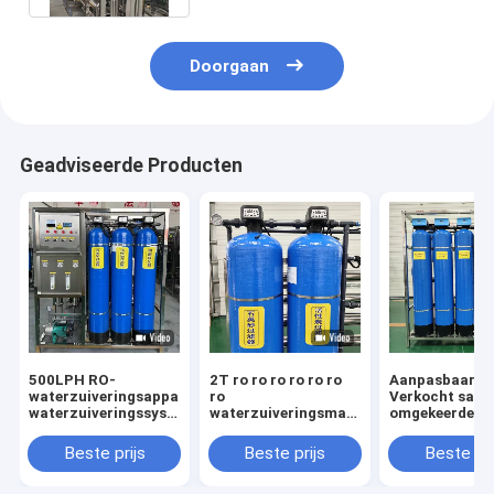
Doorgaan
Geadviseerde Producten
500LPH RO-
2T ro ro ro ro ro ro
Aanpasbaar
waterzuiveringsapparatuur
ro
Verkocht sam
waterzuiveringssysteem
waterzuiveringsmachine
omgekeerde o
met omgekeerde
omgekeerde osmose
membranen Pu
osmose
systemen
Mineral UV Sy
Beste prijs
Beste prijs
Beste pri
waterzuiveringsinstallatie
Waterzuivering
PLC apparatuur