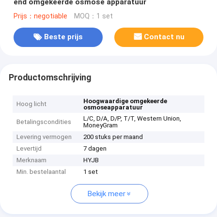
end omgekeerde osmose apparatuur
Prijs：negotiable
MOQ：1 set
Beste prijs
Contact nu
Productomschrijving
Hoogwaardige omgekeerde
Hoog licht
osmoseapparatuur
L/C, D/A, D/P, T/T, Western Union,
Betalingscondities
MoneyGram
Levering vermogen
200 stuks per maand
Levertijd
7 dagen
Merknaam
HYJB
Min. bestelaantal
1 set
Bekijk meer