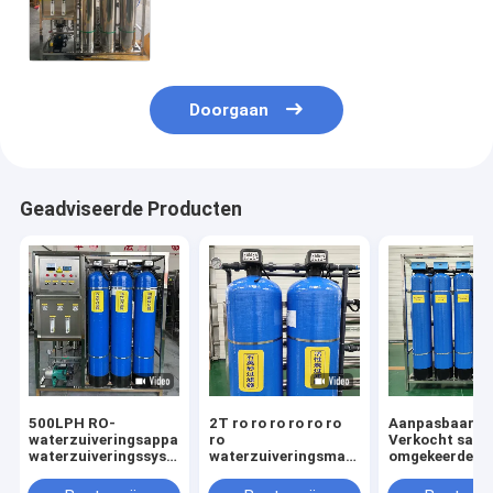
hele huis PVDF schoonmaakbaar UF
Membraan 304 roestvrij staal
waterfiltratiesysteem
Doorgaan
Geadviseerde Producten
500LPH RO-
2T ro ro ro ro ro ro
Aanpasbaar
waterzuiveringsapparatuur
ro
Verkocht sam
waterzuiveringssysteem
waterzuiveringsmachine
omgekeerde o
met omgekeerde
omgekeerde osmose
membranen Pu
osmose
systemen
Mineral UV Sy