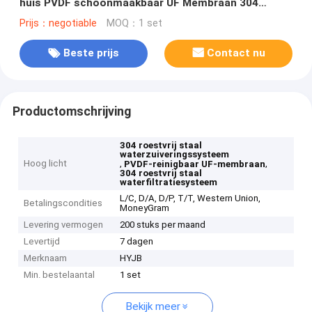
huis PVDF schoonmaakbaar UF Membraan 304
roestvrij staal waterfiltratiesysteem
Prijs：negotiable
MOQ：1 set
Beste prijs
Contact nu
Productomschrijving
304 roestvrij staal
waterzuiveringssysteem
Hoog licht
,
,
PVDF-reinigbaar UF-membraan
304 roestvrij staal
waterfiltratiesysteem
L/C, D/A, D/P, T/T, Western Union,
Betalingscondities
MoneyGram
Levering vermogen
200 stuks per maand
Levertijd
7 dagen
Merknaam
HYJB
Min. bestelaantal
1 set
Bekijk meer