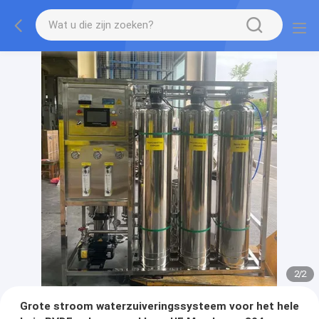
2
/
2
Grote stroom waterzuiveringssysteem voor het hele