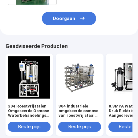
Doorgaan
Geadviseerde Producten
304 Roestvrijstalen
304 industriële
0.3MPA Water 
Omgekeerde Osmose
omgekeerde osmose
Druk Elektrisc
Waterbehandelingsapparatuur
van roestvrij staal
Aangedreven
met Zeer Hoge
voor optimale en
Omgekeerde O
Filtratieprecisie en
duurzame
Waterbehande
Beste prijs
Beste prijs
Beste pri
0,3 MPA
waterzuivering
met Zeer Hoge
Waterinlaatdruk
Filtratieprecis