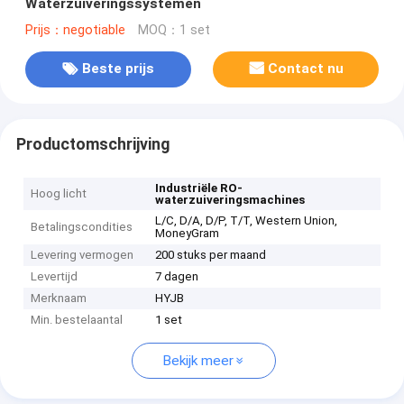
Waterzuiveringssystemen
Prijs：negotiable
MOQ：1 set
Beste prijs
Contact nu
Productomschrijving
Industriële RO-
Hoog licht
waterzuiveringsmachines
L/C, D/A, D/P, T/T, Western Union,
Betalingscondities
MoneyGram
Levering vermogen
200 stuks per maand
Levertijd
7 dagen
Merknaam
HYJB
Min. bestelaantal
1 set
Bekijk meer