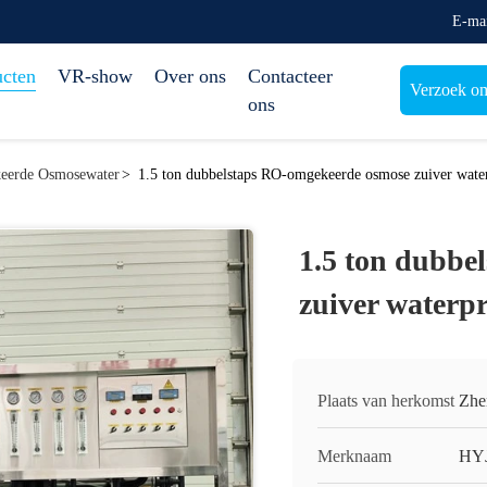
E-ma
ucten
VR-show
Over ons
Contacteer
Verzoek om
ons
keerde Osmosewater
>
1.5 ton dubbelstaps RO-omgekeerde osmose zuiver wate
1.5 ton dubbe
zuiver waterp
Plaats van herkomst
Zhe
Merknaam
HY