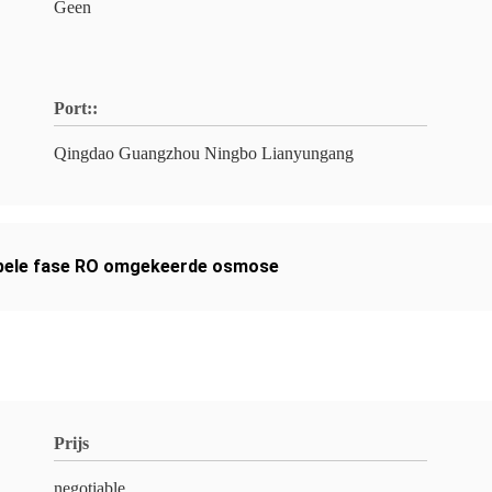
Geen
Port::
Qingdao Guangzhou Ningbo Lianyungang
bele fase RO omgekeerde osmose
Prijs
negotiable