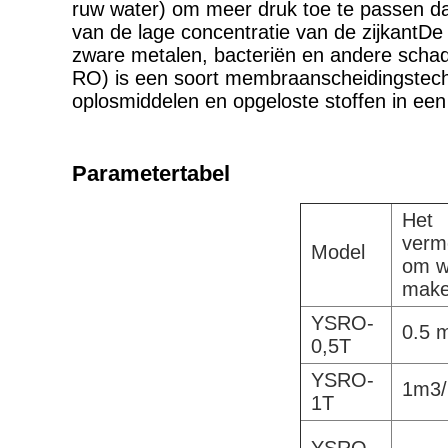
ruw water) om meer druk toe te passen dan
van de lage concentratie van de zijkantDe 
zware metalen, bacteriën en andere schad
RO) is een soort membraanscheidingste
oplosmiddelen en opgeloste stoffen in een
Parametertabel
Het
verm
Model
om w
mak
YSRO-
0.5 
0,5T
YSRO-
1m3/
1T