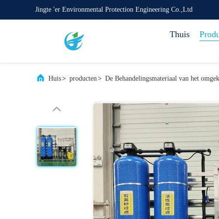
Jingte 'er Environmental Protection Engineering Co.,Ltd
Thuis
Prod
Huis
>
producten
>
De Behandelingsmateriaal van het omge