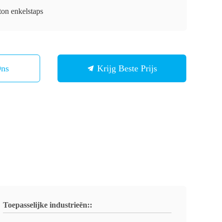
ton enkelstaps
Ons
Krijg Beste Prijs
Toepasselijke industrieën::