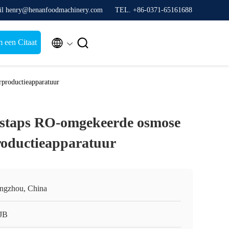
il henry@henanfoodmachinery.com
TEL. +86-0371-65161688


 een Citaat
rproductieapparatuur
lstaps RO-omgekeerde osmose
roductieapparatuur
ngzhou, China
JB