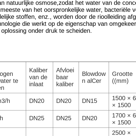
 natuurlijke osmose,zodat het water van de concent
meeste van het oorspronkelijke water, bacteriële v
elijke stoffen, enz., worden door de rioolleiding
chnologie die werkt op de eigenschap van omgek
 oplossing onder druk te scheiden.
Kaliber
Afvloei
ogen
Blowdow
Grootte
van de
baar
ater te
n alCer
((mm)
inlaat
kaliber
en
1500 × 
m3/h
DN20
DN20
DN15
× 1500
1700 × 
h
DN25
DN25
DN20
× 1500
2500 ×