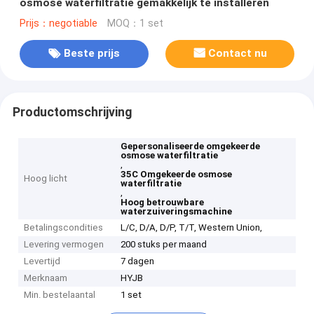
osmose waterfiltratie gemakkelijk te installeren
Prijs：negotiable
MOQ：1 set
Beste prijs
Contact nu
Productomschrijving
Gepersonaliseerde omgekeerde
osmose waterfiltratie
,
35C Omgekeerde osmose
Hoog licht
waterfiltratie
,
Hoog betrouwbare
waterzuiveringsmachine
Betalingscondities
L/C, D/A, D/P, T/T, Western Union,
Levering vermogen
200 stuks per maand
Levertijd
7 dagen
Merknaam
HYJB
Min. bestelaantal
1 set