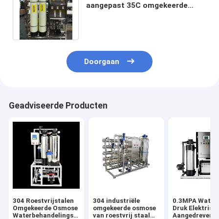
aangepast 35C omgekeerde
osmose waterfiltratie
gemakkelijk te installeren
Doorgaan
Geadviseerde Producten
304 Roestvrijstalen
304 industriële
0.3MPA Water 
Omgekeerde Osmose
omgekeerde osmose
Druk Elektrisc
Waterbehandelingsapparatuur
van roestvrij staal
Aangedreven